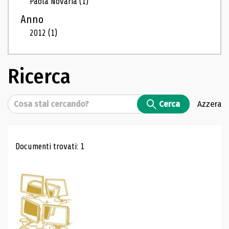
Paola Novaria
(1)
Anno
2012
(1)
Ricerca
Cerca
Cerca
Azzera
Risultati di ricerca
Documenti trovati: 1