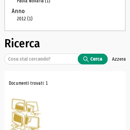
Paola Novaria
(1)
Anno
2012
(1)
Ricerca
Cerca
Cerca
Azzera
Risultati di ricerca
Documenti trovati: 1