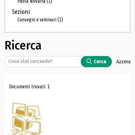
Paola Novaria
(1)
Sezioni
Convegni e seminari
(1)
Ricerca
Cerca
Cerca
Azzera
Risultati di ricerca
Documenti trovati: 1