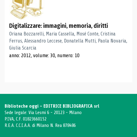
Digitalizzare: immagini, memoria, diritti
Oriana Bozzarelli, Maria Cassella, Mosé Conte, Cristina
Ferrus, Alessandro Leccese, Donatella Mutti, Paola Novaria,
Giulia Scarcia
anno: 2012, volume: 30, numero: 10
Biblioteche oggi - EDITRICE BIBLIOGRAFICA srl
Sede legale: Via Lesmi 6 - 20123 - Milano
P.IVA, C.F. 01823660152
R.E.A. C.C.I.A.A. di Milano N. Rea 878486