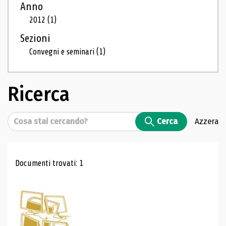
Anno
2012
(1)
Sezioni
Convegni e seminari
(1)
Ricerca
Cerca
Cerca
Azzera
Risultati di ricerca
Documenti trovati: 1