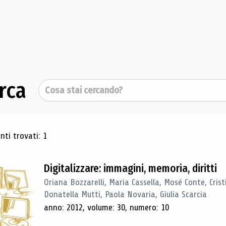
rca
Cerca
ultati di ricerca
ti trovati: 1
Digitalizzare: immagini, memoria, diritti
Oriana Bozzarelli, Maria Cassella, Mosé Conte, Cris
Donatella Mutti, Paola Novaria, Giulia Scarcia
anno: 2012, volume: 30, numero: 10