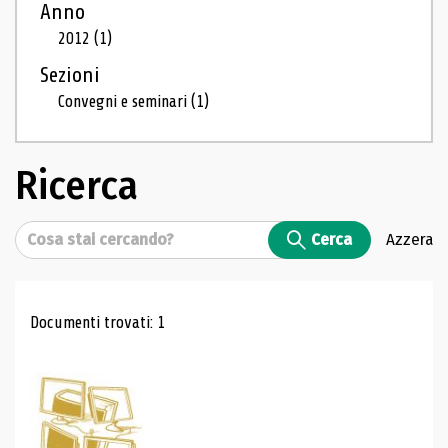
Anno
2012
(1)
Sezioni
Convegni e seminari
(1)
Ricerca
Cerca
Cerca
Azzera
Risultati di ricerca
Documenti trovati: 1