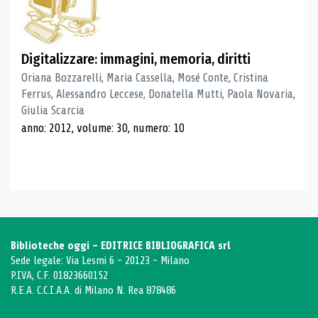
Digitalizzare: immagini, memoria, diritti
Oriana Bozzarelli, Maria Cassella, Mosé Conte, Cristina
Ferrus, Alessandro Leccese, Donatella Mutti, Paola Novaria,
Giulia Scarcia
anno: 2012, volume: 30, numero: 10
Biblioteche oggi - EDITRICE BIBLIOGRAFICA srl
Sede legale: Via Lesmi 6 - 20123 - Milano
P.IVA, C.F. 01823660152
R.E.A. C.C.I.A.A. di Milano N. Rea 878486