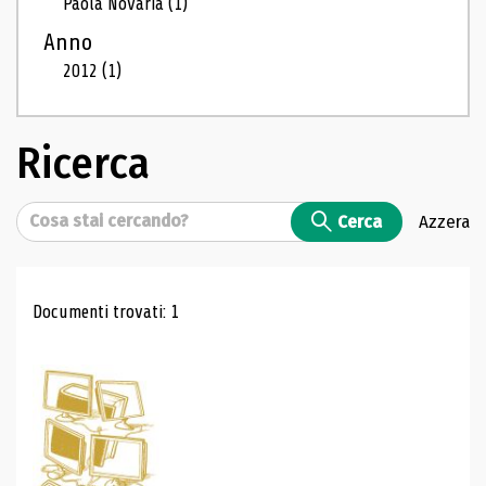
Paola Novaria
(1)
Anno
2012
(1)
Ricerca
Cerca
Cerca
Azzera
Risultati di ricerca
Documenti trovati: 1