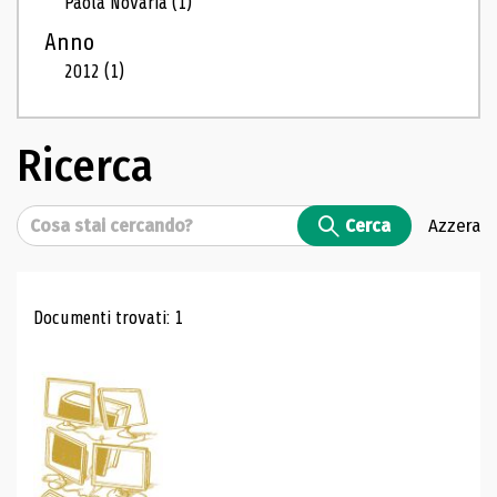
Paola Novaria
(1)
Anno
2012
(1)
Ricerca
Cerca
Cerca
Azzera
Risultati di ricerca
Documenti trovati: 1