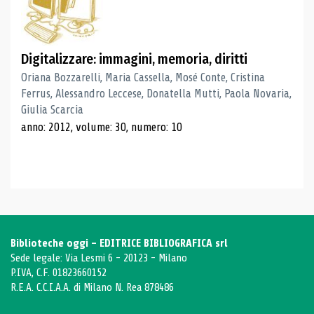
Digitalizzare: immagini, memoria, diritti
Oriana Bozzarelli, Maria Cassella, Mosé Conte, Cristina
Ferrus, Alessandro Leccese, Donatella Mutti, Paola Novaria,
Giulia Scarcia
anno: 2012, volume: 30, numero: 10
Biblioteche oggi - EDITRICE BIBLIOGRAFICA srl
Sede legale: Via Lesmi 6 - 20123 - Milano
P.IVA, C.F. 01823660152
R.E.A. C.C.I.A.A. di Milano N. Rea 878486