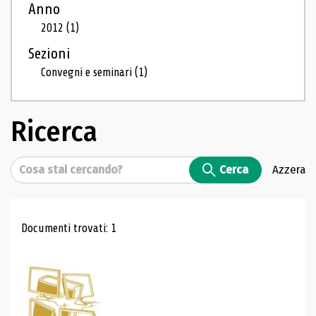
Anno
2012
(1)
Sezioni
Convegni e seminari
(1)
Ricerca
Cerca
Cerca
Azzera
Risultati di ricerca
Documenti trovati: 1