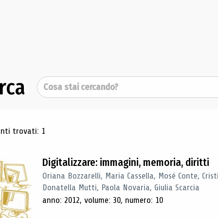
rca
Cerca
ultati di ricerca
ti trovati: 1
Digitalizzare: immagini, memoria, diritti
Oriana Bozzarelli, Maria Cassella, Mosé Conte, Cris
Donatella Mutti, Paola Novaria, Giulia Scarcia
anno: 2012, volume: 30, numero: 10