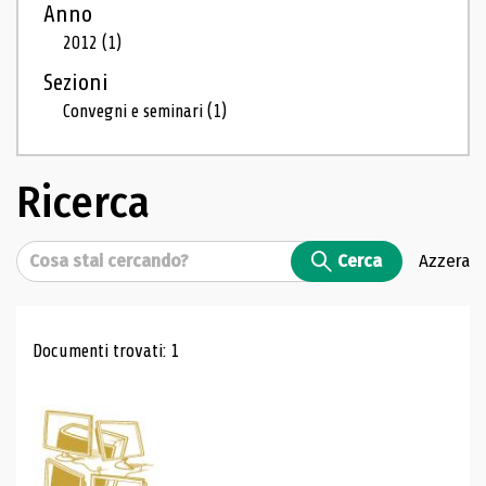
Anno
2012
(1)
Sezioni
Convegni e seminari
(1)
Ricerca
Cerca
Cerca
Azzera
Risultati di ricerca
Documenti trovati: 1