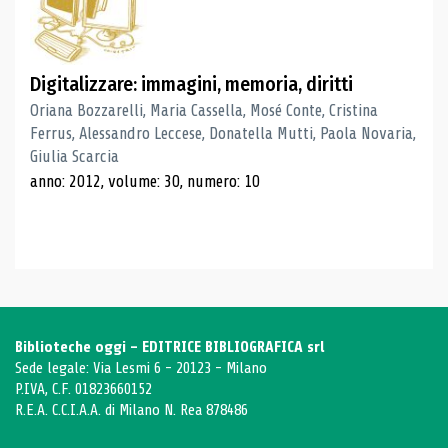
Digitalizzare: immagini, memoria, diritti
Oriana Bozzarelli, Maria Cassella, Mosé Conte, Cristina
Ferrus, Alessandro Leccese, Donatella Mutti, Paola Novaria,
Giulia Scarcia
anno: 2012, volume: 30, numero: 10
Biblioteche oggi - EDITRICE BIBLIOGRAFICA srl
Sede legale: Via Lesmi 6 - 20123 - Milano
P.IVA, C.F. 01823660152
R.E.A. C.C.I.A.A. di Milano N. Rea 878486