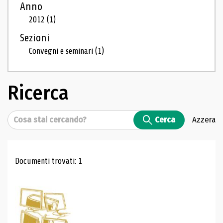
Anno
2012
(1)
Sezioni
Convegni e seminari
(1)
Ricerca
Cerca
Cerca
Azzera
Risultati di ricerca
Documenti trovati: 1