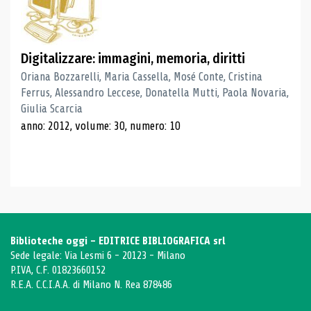
Digitalizzare: immagini, memoria, diritti
Oriana Bozzarelli, Maria Cassella, Mosé Conte, Cristina
Ferrus, Alessandro Leccese, Donatella Mutti, Paola Novaria,
Giulia Scarcia
anno: 2012, volume: 30, numero: 10
Biblioteche oggi - EDITRICE BIBLIOGRAFICA srl
Sede legale: Via Lesmi 6 - 20123 - Milano
P.IVA, C.F. 01823660152
R.E.A. C.C.I.A.A. di Milano N. Rea 878486