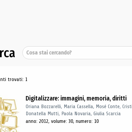
rca
Cerca
ultati di ricerca
ti trovati: 1
Digitalizzare: immagini, memoria, diritti
Oriana Bozzarelli, Maria Cassella, Mosé Conte, Cris
Donatella Mutti, Paola Novaria, Giulia Scarcia
anno: 2012, volume: 30, numero: 10