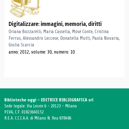
Digitalizzare: immagini, memoria, diritti
Oriana Bozzarelli, Maria Cassella, Mosé Conte, Cristina
Ferrus, Alessandro Leccese, Donatella Mutti, Paola Novaria,
Giulia Scarcia
anno: 2012, volume: 30, numero: 10
Biblioteche oggi - EDITRICE BIBLIOGRAFICA srl
Sede legale: Via Lesmi 6 - 20123 - Milano
P.IVA, C.F. 01823660152
R.E.A. C.C.I.A.A. di Milano N. Rea 878486