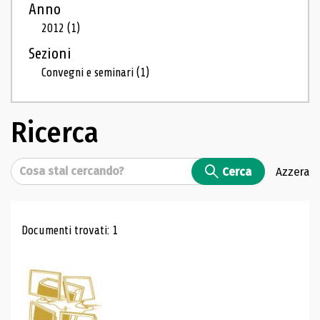
Anno
2012
(1)
Sezioni
Convegni e seminari
(1)
Ricerca
Cerca
Cerca
Azzera
Risultati di ricerca
Documenti trovati: 1