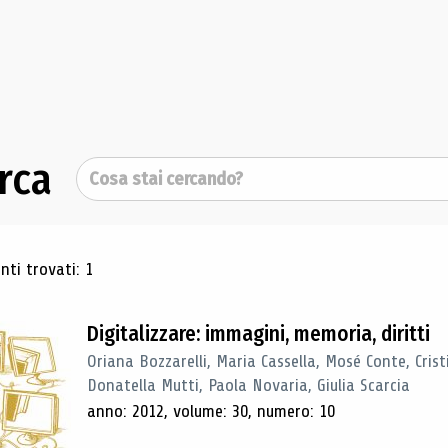
rca
Cerca
ultati di ricerca
ti trovati: 1
Digitalizzare: immagini, memoria, diritti
Oriana Bozzarelli, Maria Cassella, Mosé Conte, Cris
Donatella Mutti, Paola Novaria, Giulia Scarcia
anno: 2012, volume: 30, numero: 10