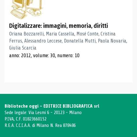
Digitalizzare: immagini, memoria, diritti
Oriana Bozzarelli, Maria Cassella, Mosé Conte, Cristina
Ferrus, Alessandro Leccese, Donatella Mutti, Paola Novaria,
Giulia Scarcia
anno: 2012, volume: 30, numero: 10
Biblioteche oggi - EDITRICE BIBLIOGRAFICA srl
Sede legale: Via Lesmi 6 - 20123 - Milano
P.IVA, C.F. 01823660152
R.E.A. C.C.I.A.A. di Milano N. Rea 878486