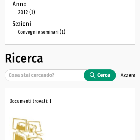
Anno
2012
(1)
Sezioni
Convegni e seminari
(1)
Ricerca
Cerca
Cerca
Azzera
Risultati di ricerca
Documenti trovati: 1