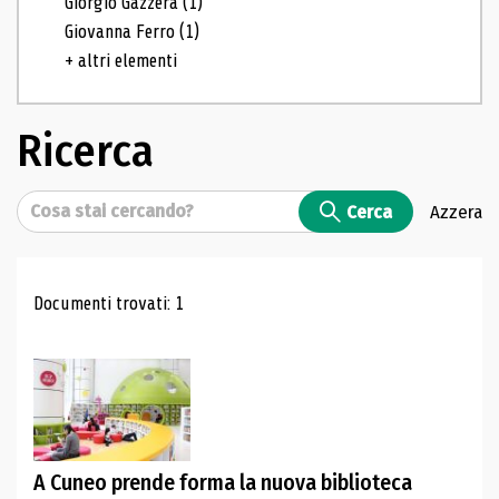
Giorgio Gazzera
(1)
Giovanna Ferro
(1)
+ altri elementi
Ricerca
Cerca
Cerca
Azzera
Risultati di ricerca
Documenti trovati: 1
A Cuneo prende forma la nuova biblioteca