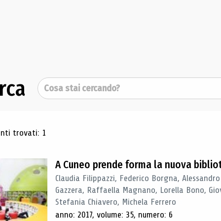
rca
Cerca
ultati di ricerca
ti trovati: 1
A Cuneo prende forma la nuova biblio
Claudia Filippazzi, Federico Borgna, Alessandro
Gazzera, Raffaella Magnano, Lorella Bono, Gio
Stefania Chiavero, Michela Ferrero
anno: 2017, volume: 35, numero: 6