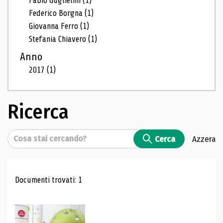
Fabio Guglielmi
(1)
Federico Borgna
(1)
Giovanna Ferro
(1)
Stefania Chiavero
(1)
Anno
2017
(1)
Ricerca
Cerca
Cerca
Azzera
Risultati di ricerca
Documenti trovati: 1