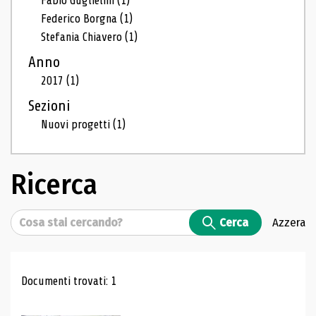
Fabio Guglielmi
(1)
Federico Borgna
(1)
Stefania Chiavero
(1)
Anno
2017
(1)
Sezioni
Nuovi progetti
(1)
Ricerca
Cerca
Cerca
Azzera
Risultati di ricerca
Documenti trovati: 1