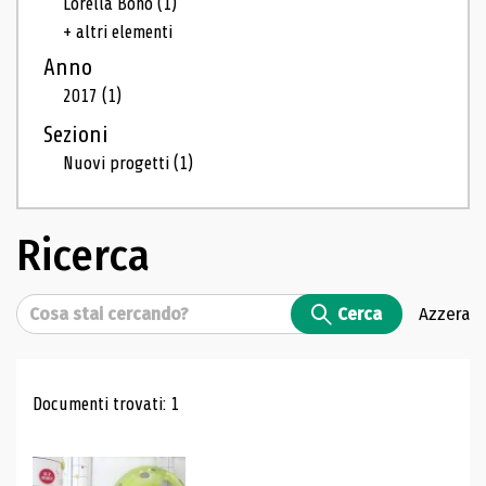
Lorella Bono
(1)
+ altri elementi
Anno
2017
(1)
Sezioni
Nuovi progetti
(1)
Ricerca
Cerca
Cerca
Azzera
Risultati di ricerca
Documenti trovati: 1