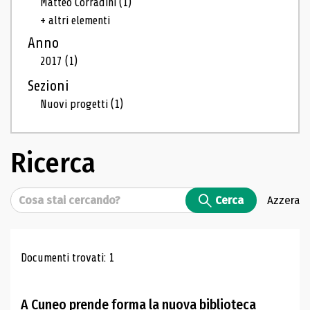
Matteo Corradini
(1)
+ altri elementi
Anno
2017
(1)
Sezioni
Nuovi progetti
(1)
Ricerca
Cerca
Cerca
Azzera
Risultati di ricerca
Documenti trovati: 1
A Cuneo prende forma la nuova biblioteca