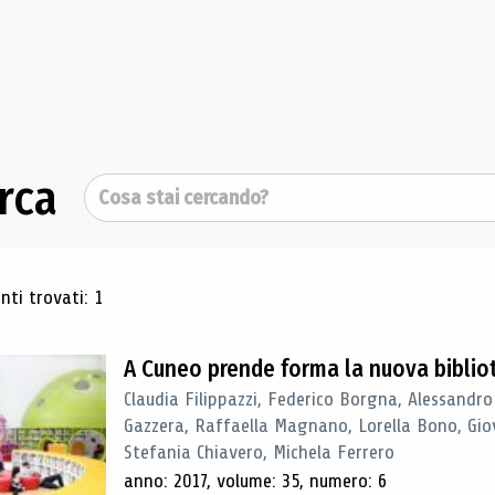
rca
Cerca
ultati di ricerca
ti trovati: 1
A Cuneo prende forma la nuova biblio
Claudia Filippazzi, Federico Borgna, Alessandro
Gazzera, Raffaella Magnano, Lorella Bono, Gio
Stefania Chiavero, Michela Ferrero
anno: 2017, volume: 35, numero: 6