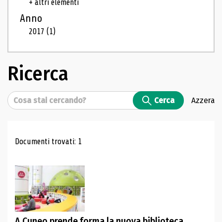
+ altri elementi
Anno
2017
(1)
Ricerca
Cerca
Cerca
Azzera
Risultati di ricerca
Documenti trovati: 1
A Cuneo prende forma la nuova biblioteca