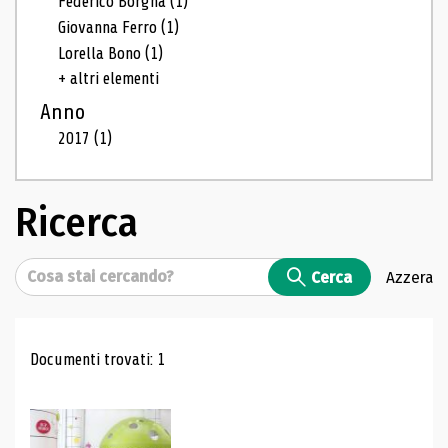
Federico Borgna
(1)
Giovanna Ferro
(1)
Lorella Bono
(1)
+ altri elementi
Anno
2017
(1)
Ricerca
Cerca
Cerca
Azzera
Risultati di ricerca
Documenti trovati: 1