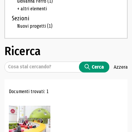
Giovanna Ferro
(1)
+ altri elementi
Sezioni
Nuovi progetti
(1)
Ricerca
Cerca
Cerca
Azzera
Risultati di ricerca
Documenti trovati: 1