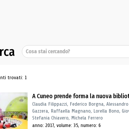
rca
Cerca
ultati di ricerca
ti trovati: 1
A Cuneo prende forma la nuova biblio
Claudia Filippazzi, Federico Borgna, Alessandro
Gazzera, Raffaella Magnano, Lorella Bono, Gio
Stefania Chiavero, Michela Ferrero
anno: 2017, volume: 35, numero: 6