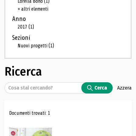
Lorella Bono
(1)
+ altri elementi
Anno
2017
(1)
Sezioni
Nuovi progetti
(1)
Ricerca
Cerca
Cerca
Azzera
Risultati di ricerca
Documenti trovati: 1