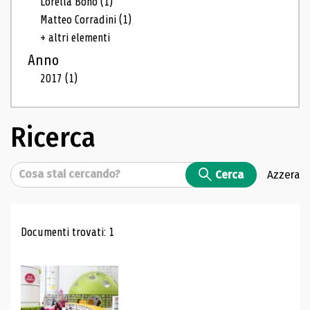
Lorella Bono
(1)
Matteo Corradini
(1)
+ altri elementi
Anno
2017
(1)
Ricerca
Cerca
Cerca
Azzera
Risultati di ricerca
Documenti trovati: 1