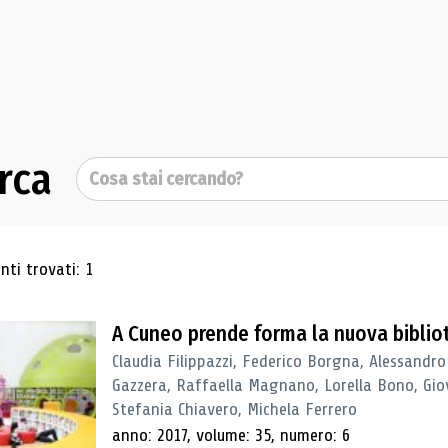
rca
Cerca
ultati di ricerca
ti trovati: 1
A Cuneo prende forma la nuova biblio
Claudia Filippazzi, Federico Borgna, Alessandro
Gazzera, Raffaella Magnano, Lorella Bono, Gio
Stefania Chiavero, Michela Ferrero
anno: 2017, volume: 35, numero: 6