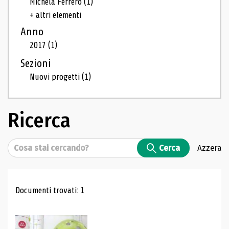
Michela Ferrero
(1)
+ altri elementi
Anno
2017
(1)
Sezioni
Nuovi progetti
(1)
Ricerca
Cerca
Cerca
Azzera
Risultati di ricerca
Documenti trovati: 1