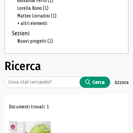
Giovanna Ferro
(1)
Lorella Bono
(1)
Matteo Corradini
(1)
+ altri elementi
Sezioni
Nuovi progetti
(1)
Ricerca
Cerca
Cerca
Azzera
Risultati di ricerca
Documenti trovati: 1