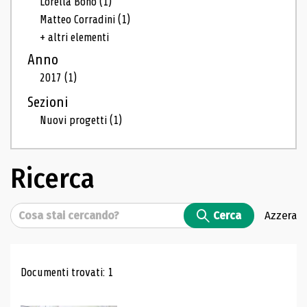
Lorella Bono
(1)
Matteo Corradini
(1)
+ altri elementi
Anno
2017
(1)
Sezioni
Nuovi progetti
(1)
Ricerca
Cerca
Cerca
Azzera
Risultati di ricerca
Documenti trovati: 1