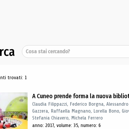
rca
Cerca
ultati di ricerca
ti trovati: 1
A Cuneo prende forma la nuova biblio
Claudia Filippazzi, Federico Borgna, Alessandro
Gazzera, Raffaella Magnano, Lorella Bono, Gio
Stefania Chiavero, Michela Ferrero
anno: 2017, volume: 35, numero: 6