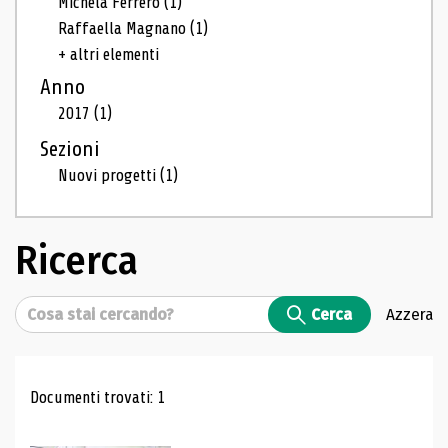
Michela Ferrero
(1)
Raffaella Magnano
(1)
+ altri elementi
Anno
2017
(1)
Sezioni
Nuovi progetti
(1)
Ricerca
Cerca
Cerca
Azzera
Risultati di ricerca
Documenti trovati: 1