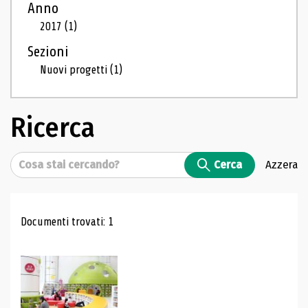
Anno
2017
(1)
Sezioni
Nuovi progetti
(1)
Ricerca
Cerca
Cerca
Azzera
Risultati di ricerca
Documenti trovati: 1