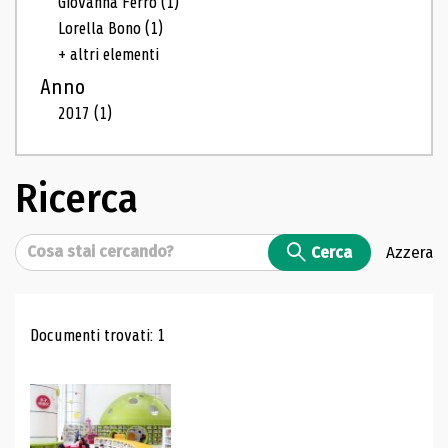
Giovanna Ferro
(1)
Lorella Bono
(1)
+ altri elementi
Anno
2017
(1)
Ricerca
Cerca
Cerca
Azzera
Risultati di ricerca
Documenti trovati: 1