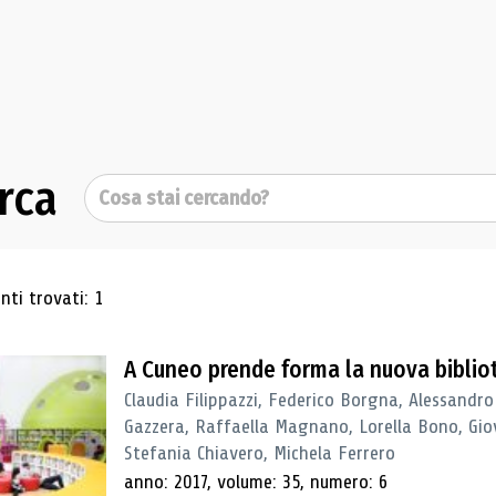
rca
Cerca
ultati di ricerca
ti trovati: 1
A Cuneo prende forma la nuova biblio
Claudia Filippazzi, Federico Borgna, Alessandro
Gazzera, Raffaella Magnano, Lorella Bono, Gio
Stefania Chiavero, Michela Ferrero
anno: 2017, volume: 35, numero: 6