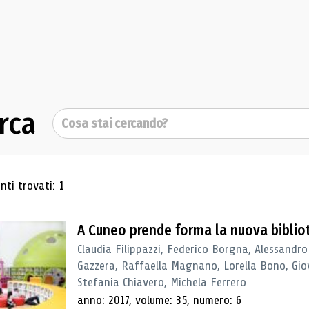
rca
Cerca
ultati di ricerca
ti trovati: 1
A Cuneo prende forma la nuova biblio
Claudia Filippazzi, Federico Borgna, Alessandro
Gazzera, Raffaella Magnano, Lorella Bono, Gio
Stefania Chiavero, Michela Ferrero
anno: 2017, volume: 35, numero: 6