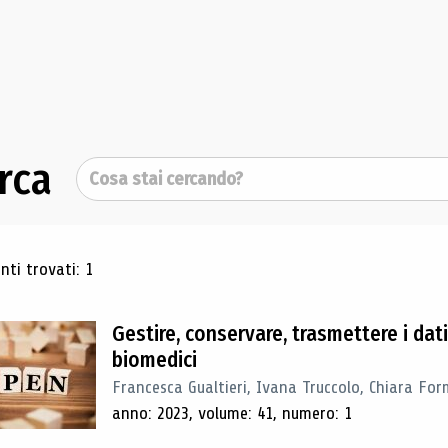
rca
Cerca
ultati di ricerca
ti trovati: 1
Gestire, conservare, trasmettere i dat
biomedici
Francesca Gualtieri, Ivana Truccolo, Chiara Form
anno: 2023, volume: 41, numero: 1