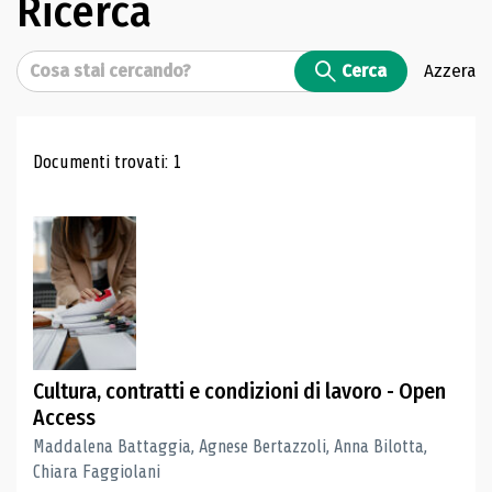
Ricerca
Cerca
Cerca
Azzera
Risultati di ricerca
Documenti trovati: 1
Cultura, contratti e condizioni di lavoro - Open
Access
Maddalena Battaggia, Agnese Bertazzoli, Anna Bilotta,
Chiara Faggiolani