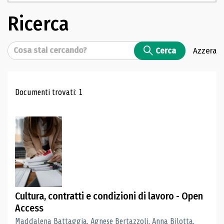
Ricerca
Cerca
Cerca
Azzera
Risultati di ricerca
Documenti trovati: 1
Cultura, contratti e condizioni di lavoro - Open
Access
Maddalena Battaggia, Agnese Bertazzoli, Anna Bilotta,