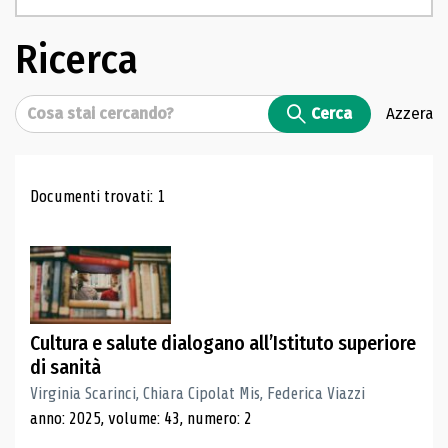
Ricerca
Cerca
Cerca
Azzera
Risultati di ricerca
Documenti trovati: 1
Cultura e salute dialogano all’Istituto superiore
di sanità
Virginia Scarinci, Chiara Cipolat Mis, Federica Viazzi
anno: 2025, volume: 43, numero: 2