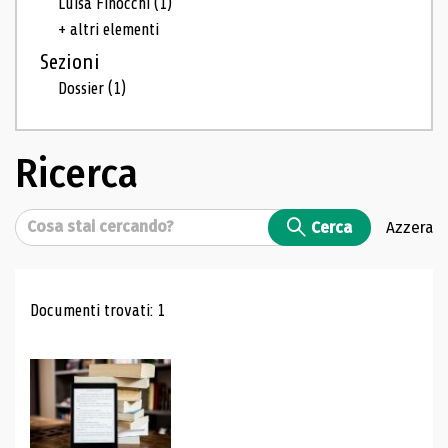
Luisa Finocchi
(1)
+ altri elementi
Sezioni
Dossier
(1)
Ricerca
Cerca
Cerca
Azzera
Risultati di ricerca
Documenti trovati: 1