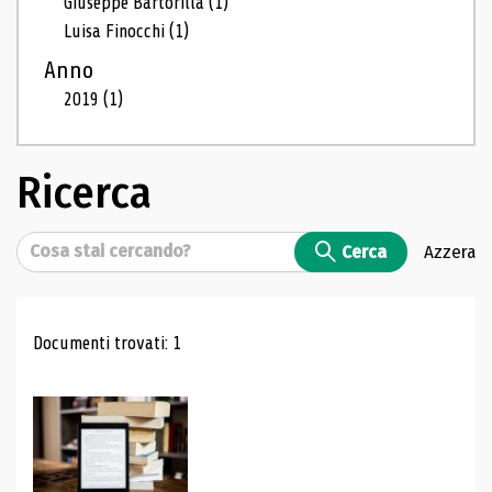
Giuseppe Bartorilla
(1)
Luisa Finocchi
(1)
Anno
2019
(1)
Ricerca
Cerca
Cerca
Azzera
Risultati di ricerca
Documenti trovati: 1