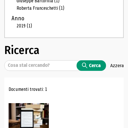
Giuseppe Bartorilla
(1)
Roberta Franceschetti
(1)
Anno
2019
(1)
Ricerca
Cerca
Cerca
Azzera
Risultati di ricerca
Documenti trovati: 1