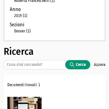
Roberta Franceschetti
(1)
Anno
2019
(1)
Sezioni
Dossier
(1)
Ricerca
Cerca
Cerca
Azzera
Risultati di ricerca
Documenti trovati: 1