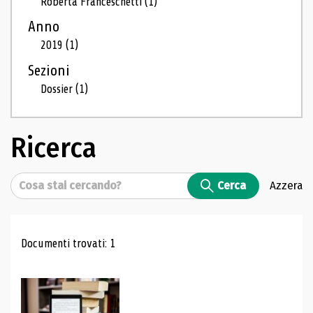
Roberta Franceschetti
(1)
Anno
2019
(1)
Sezioni
Dossier
(1)
Ricerca
Cerca
Cerca
Azzera
Risultati di ricerca
Documenti trovati: 1