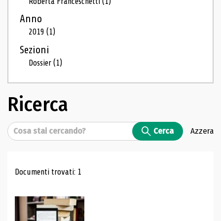
Roberta Franceschetti
(1)
Anno
2019
(1)
Sezioni
Dossier
(1)
Ricerca
Cerca
Cerca
Azzera
Risultati di ricerca
Documenti trovati: 1