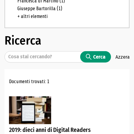
Francesca di Martino
(1)
Giuseppe Bartorilla
(1)
+ altri elementi
Ricerca
Cerca
Cerca
Azzera
Risultati di ricerca
Documenti trovati: 1
2019: dieci anni di Digital Readers